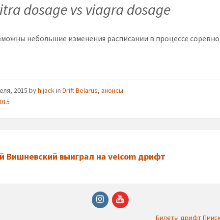
vitra dosage vs viagra dosage
зможны небольшие изменения расписании в процессе соревн
реля, 2015
by
hijack
in
Drift Belarus
,
анонсы
2015
й Вишневский выиграл на velcom дрифт
Instagram
YouTube
Билеты дрифт Пинск