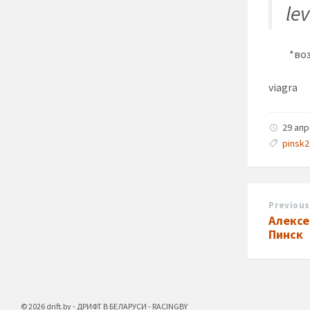
le
*во
viagra
29 ап
pinsk
Previous
Алексе
Пинск
© 2026 drift.by - ДРИФТ В БЕЛАРУСИ - RACINGBY