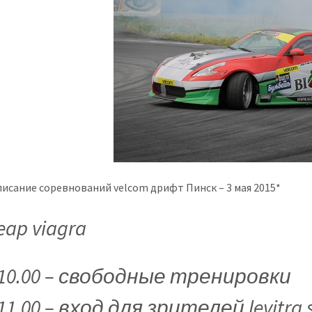
писание соревнований velcom дрифт Пинск – 3 мая 2015*
eap viagra
10.00 – свободные тренировки
11.00 – вход для зрителей
levitra 