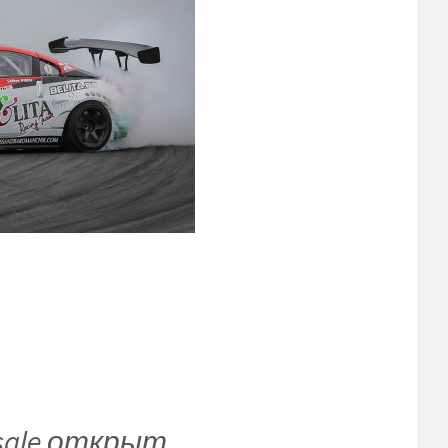
sale
открыт