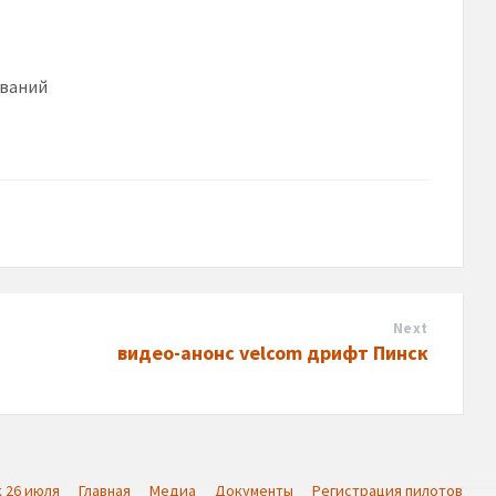
ований
Next
видео-анонс velcom дрифт Пинск
 26 июля
Главная
Медиа
Документы
Регистрация пилотов