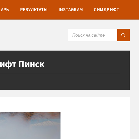
ДАРЬ
РЕЗУЛЬТАТЫ
INSTAGRAM
СИМДРИФТ
SEARCH:
рифт Пинск