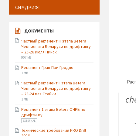
СИМДРИФТ
ДОКУМЕНТЫ
Частный регламент III этапа Betera
Чемпионата Беларуси по дрифтингу
– 25-26 июля Пинск
File
File
907 kB
extension:
size:
Регламент Гран-При Гродно
pdf
File
File
1 MB
extension:
size:
Рас
Частный регламент II этапа Betera
pdf
Чемпионата Беларуси по дрифтингу
– 23-24 мая Стайки
ch
File
File
1 MB
extension:
size:
Регламент 1 этапа Betera ОЧРБ по
pdf
дрифтингу
File
EXTERNAL
extension:
Технические требования PRO Drift
pdf
2026